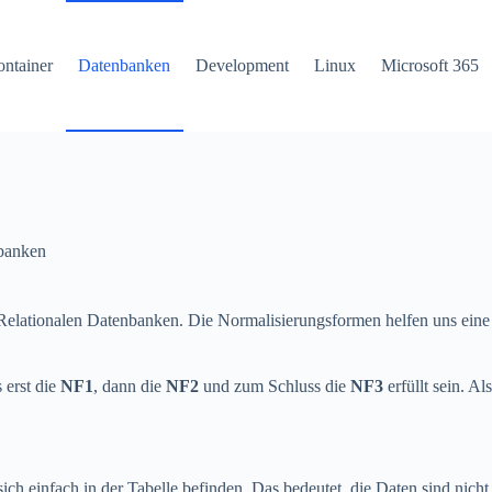
ntainer
Datenbanken
Development
Linux
Microsoft 365
banken
n Relationalen Datenbanken. Die Normalisierungsformen helfen uns eine
 erst die
NF1
, dann die
NF2
und zum Schluss die
NF3
erfüllt sein. Al
ich einfach in der Tabelle befinden. Das bedeutet, die Daten sind nich