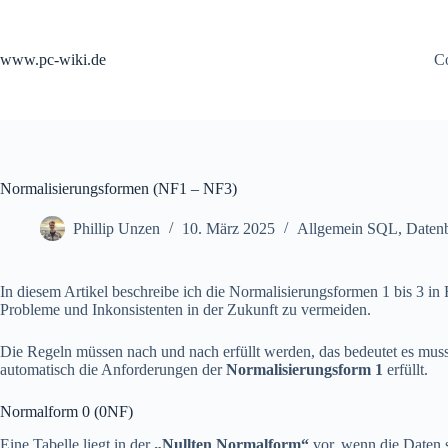
Zum
Inhalt
springen
www.pc-wiki.de
Co
Normalisierungsformen (NF1 – NF3)
Phillip Unzen
10. März 2025
Allgemein SQL
,
Daten
In diesem Artikel beschreibe ich die Normalisierungsformen 1 bis 3 i
Probleme und Inkonsistenten in der Zukunft zu vermeiden.
Die Regeln müssen nach und nach erfüllt werden, das bedeutet es muss
automatisch die Anforderungen der
Normalisierungsform 1
erfüllt.
Normalform 0 (0NF)
Eine Tabelle liegt in der
„Nullten Normalform“
vor, wenn die Daten s