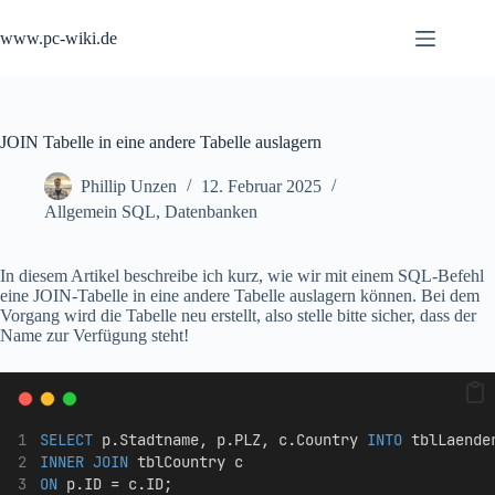
Zum
Inhalt
www.pc-wiki.de
springen
JOIN Tabelle in eine andere Tabelle auslagern
Phillip Unzen
12. Februar 2025
Allgemein SQL
,
Datenbanken
In diesem Artikel beschreibe ich kurz, wie wir mit einem SQL-Befehl
eine JOIN-Tabelle in eine andere Tabelle auslagern können. Bei dem
Vorgang wird die Tabelle neu erstellt, also stelle bitte sicher, dass der
Name zur Verfügung steht!
SELECT
 p.Stadtname, p.PLZ, c.Country 
INTO
 tblLaende
INNER JOIN
 tblCountry c 
ON
 p.ID = c.ID;